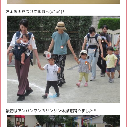
さぁお面をつけて園庭へ(=ﾟωﾟ)ﾉ
最初はアンパンマンのサンサン体操を踊りました‼