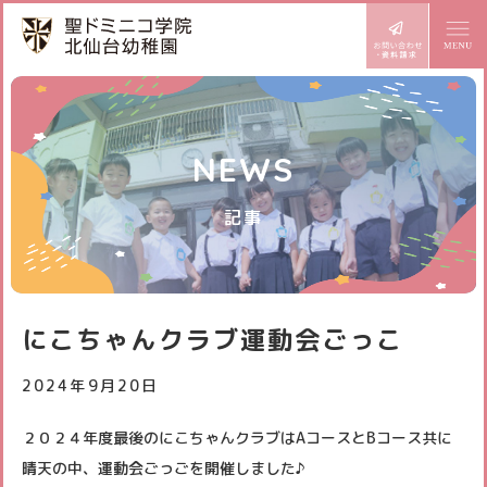
ドミニコの魅力
NEWS
園長より
幼稚園での生活
記事
めざす子ども像
1日の流れ
施設設備
年齢別活動
課外教室
園内マップ
入園案内
にこちゃんクラブ運動会ごっこ
年間行事
園の設備
園児募集要項
BLOG どみにこ通信
2024年9月20日
お知らせ
プレ三歳児入園
スタッフ日記
２０２４年度最後のにこちゃんクラブはAコースとBコース共に
サイトマップ
アクセス
晴天の中、運動会ごっごを開催しました♪
預かり保育
スクールバス
個人情報保護方針