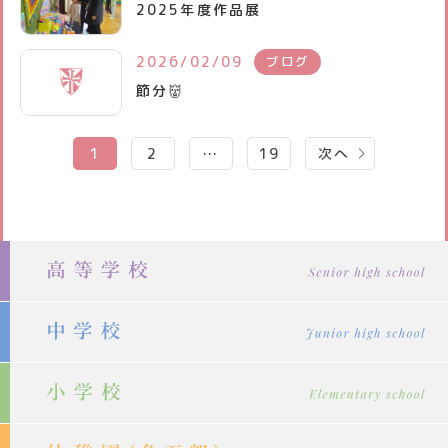
2025年度作品展
2026/02/09
ブログ
節分👹
投
1
2
…
19
次へ
稿
の
ペ
ー
ジ
送
り