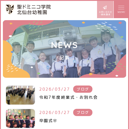
ドミニコの魅力
NEWS
園長より
幼稚園での生活
記事
めざす子ども像
1日の流れ
施設設備
年齢別活動
課外教室
園内マップ
入園案内
年間行事
2026/03/27
ブログ
園の設備
令和7年度終業式・お別れ会
園児募集要項
BLOG どみにこ通信
お知らせ
プレ三歳児入園
スタッフ日記
2026/03/27
ブログ
サイトマップ
アクセス
卒園式🌸
預かり保育
スクールバス
個人情報保護方針