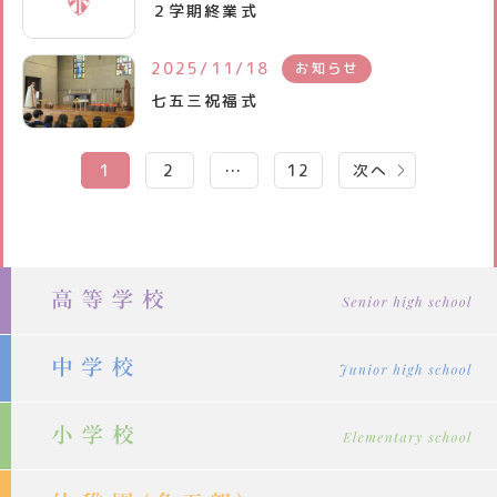
２学期終業式
2025/11/18
お知らせ
七五三祝福式
投
1
2
…
12
次へ
稿
の
ペ
ー
ジ
送
り