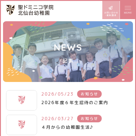
ドミニコの魅力
NEWS
園長より
幼稚園での生活
記事
めざす子ども像
1日の流れ
施設設備
年齢別活動
課外教室
園内マップ
入園案内
年間行事
2026/05/23
お知らせ
園の設備
2026年度６年生招待のご案内
園児募集要項
BLOG どみにこ通信
お知らせ
プレ三歳児入園
スタッフ日記
2026/03/27
お知らせ
サイトマップ
アクセス
４月からの幼稚園生活♪
預かり保育
スクールバス
個人情報保護方針