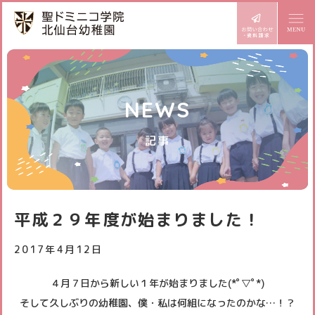
ドミニコの魅力
NEWS
園長より
幼稚園での生活
記事
めざす子ども像
1日の流れ
施設設備
年齢別活動
課外教室
園内マップ
入園案内
平成２９年度が始まりました！
年間行事
園の設備
園児募集要項
BLOG どみにこ通信
2017年4月12日
お知らせ
プレ三歳児入園
スタッフ日記
４月７日から新しい１年が始まりました(*ﾟ▽ﾟ*)
サイトマップ
アクセス
そして久しぶりの幼稚園、僕・私は何組になったのかな…！？
預かり保育
スクールバス
個人情報保護方針