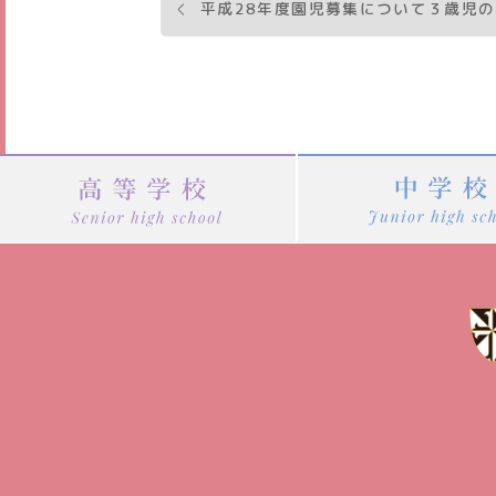
投
平成28年度園児募集について３歳児
稿
ナ
ビ
ゲ
ー
シ
ョ
ン