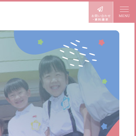
入園案内
園児募集要項
プレ三歳児入園
預かり保育
未就園児クラブ
よくあるご質問
パンフレット
各種書類ダウンロード