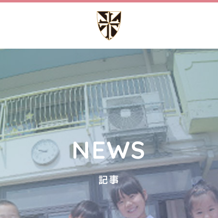
園での生活
施設設備
流れ
園内マップ
教室
園の設備
行事
NEWS
G どみにこ通信
記事