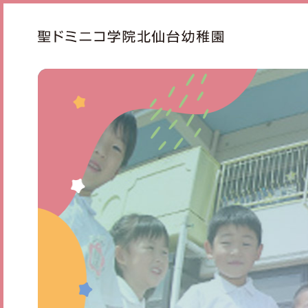
ドミニコの魅力
幼稚
園長より
1日の
めざす子ども像
課外
年齢別活動
年間
BLO