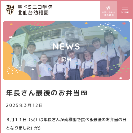
ドミニコの魅力
NEWS
園長より
幼稚園での生活
記事
めざす子ども像
1日の流れ
施設設備
年齢別活動
課外教室
園内マップ
入園案内
年長さん最後のお弁当🍱
年間行事
園の設備
園児募集要項
BLOG どみにこ通信
2025年3月12日
お知らせ
プレ三歳児入園
スタッフ日記
３月１１日（火）は年長さんが幼稚園で食べる最後のお弁当の日
サイトマップ
アクセス
となりました( ;∀;)
預かり保育
スクールバス
個人情報保護方針