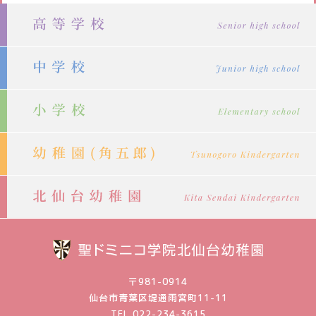
ビ
ゲ
ー
シ
ョ
ン
〒981-0914
仙台市青葉区堤通雨宮町11-11
TEL 022-234-3615