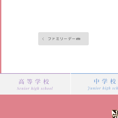
投
ファミリーデー👪
稿
ナ
ビ
ゲ
ー
シ
ョ