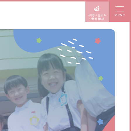
入園案内
園児募集要項
プレ三歳児入園
預かり保育
未就園児クラブ
よくあるご質問
パンフレット
各種書類ダウンロード