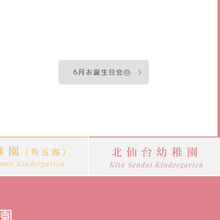
6月お誕生日会🎂