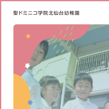
ドミニコの魅力
幼稚
園長より
1日の
めざす子ども像
課外
年齢別活動
年間
BLO