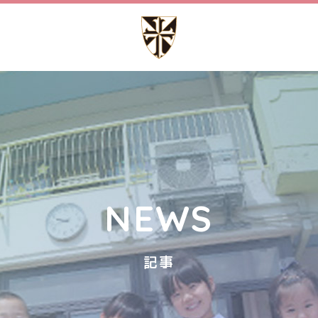
園での生活
施設設備
流れ
園内マップ
教室
園の設備
行事
NEWS
G どみにこ通信
記事